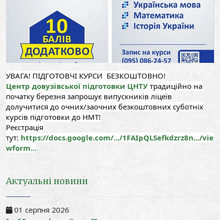
УВАГА!
ПІДГОТОВЧІ КУРСИ
БЕЗКОШТОВНО!
Центр довузівської підготовки ЦНТУ
традиційно на
початку березня запрошує випускників ліцеїв
долучитися до очних/заочних безкоштовних суботніх
курсів підготовки до НМТ!
Реєстрація
тут:
https://docs.google.com/.../1FAIpQLSefkdzrz8n.../vie
wform...
Актуальні новини
01 серпня 2026