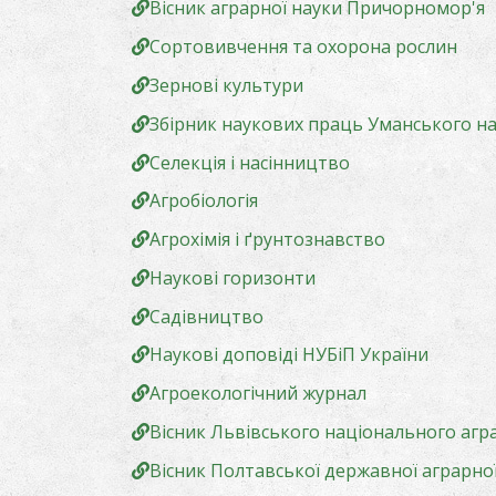
Вісник аграрної науки Причорномор'я
Сортовивчення та охорона рослин
Зернові культури
Збірник наукових праць Уманського на
Селекція і насінництво
Агробіологія
Агрохімія і ґрунтознавство
Наукові горизонти
Садівництво
Наукові доповіді НУБіП України
Агроекологічний журнал
Вісник Львівського національного агра
Вісник Полтавської державної аграрної