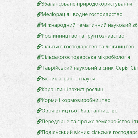
Збалансоване природокористування
Меліорація і водне господарство
Міжнародний тематичний науковий зб
Рослинництво та грунтознавство
Сільське господарство та лісівництво
Сільськогосподарська мікробіологія
Таврійський науковий вісник. Серія: С
Вісник аграрної науки
Карантин і захист рослин
Корми і кормовиробництво
Овочівництво і баштанництво
Передгірне та гірське землеробство і
Подільський вісник: сільське господарс