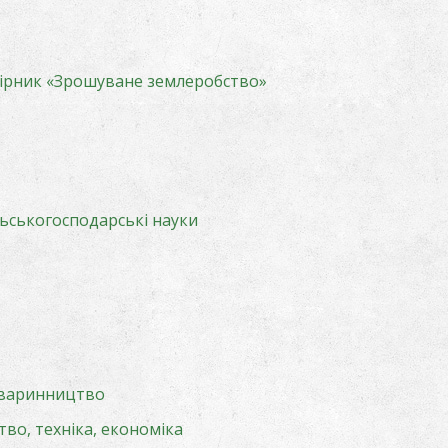
ірник «Зрошуване землеробство»
ільськогосподарські науки
 тваринництво
тво, техніка, економіка