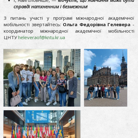
І, найголовніше, —
відчуєте, що навчання може бути
справді натхненним і безмежним
!
З питань участі у програмі міжнародної академічної
мобільності звертайтесь:
Ольга Федорівна Гелевера
-
координатор міжнародної академічної мобільності
ЦНТУ
heleveraof@kntu.kr.ua