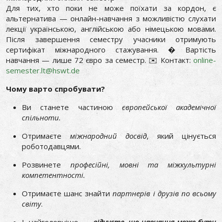
Для тих, хто поки не може поїхати за кордон, є
альтернатива — онлайн-навчання з можливістю слухати
лекції українською, англійською або німецькою мовами.
Після завершення семестру учасники отримують
сертифікат міжнародного стажування. � Вартість
навчання — лише 72 євро за семестр. ✉️ Контакт:
online-
semester.lt@hswt.de
Чому варто спробувати?
Ви станете частиною
європейської академічної
спільноти.
Отримаєте
міжнародний досвід
, який цінується
роботодавцями.
Розвинете
професійні, мовні та міжкультурні
компетентності.
Отримаєте шанс знайти
партнерів і друзів по всьому
світу
.