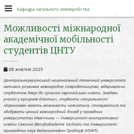
Новини
Кафедра загального землеробства
Можливості міжнародної
академічної мобільності
Кафедра загального землеробства
студентів ЦНТУ
08 жовтня 2025
Центральноукраїнський національний технічний університет
активно розвиває міжнародне співробітництво, відкриваючи
студентам двері до сучасної європейської освіти. Завдяки
участі у програмі Erasmus+, студенти спеціальності
«Агрономія» мають можливість навчатися, стажуватися та
здобувати цінний міжнародний досвід у провідних
університетах Німеччини — Університеті кооперативної
освіти Саксонії (Berufsakademie Sachsen) та Університеті
прикладних наук Вайенштефан-Тріздорф (HSWT).