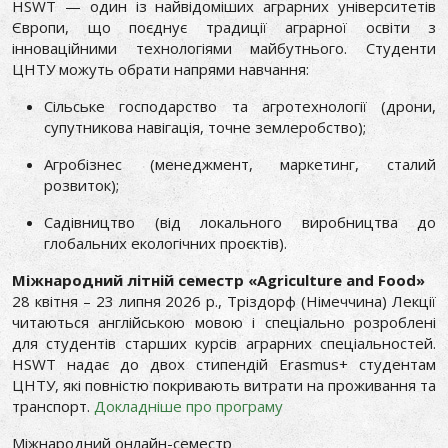
HSWT — один із найвідоміших аграрних університетів
Європи, що поєднує традиції аграрної освіти з
інноваційними технологіями майбутнього. Студенти
ЦНТУ можуть обрати напрями навчання:
Сільське господарство та агротехнології (дрони,
супутникова навігація, точне землеробство);
Агробізнес (менеджмент, маркетинг, сталий
розвиток);
Садівництво (від локального виробництва до
глобальних екологічних проєктів).
Міжнародний літній семестр «Agriculture and Food»
28 квітня – 23 липня 2026 р., Тріздорф (Німеччина) Лекції
читаються англійською мовою і спеціально розроблені
для студентів старших курсів аграрних спеціальностей.
HSWT надає до двох стипендій Erasmus+ студентам
ЦНТУ, які повністю покривають витрати на проживання та
транспорт.
Докладніше про програму
Міжнародний онлайн-семестр