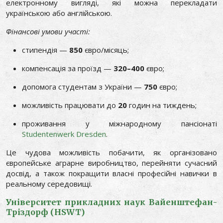
електронному вигляді, які можна перекладати
українською або англійською.
Фінансові умови участі:
стипендія —
850
євро/місяць;
компенсація за проїзд —
320–400
євро;
допомога студентам з України —
750
євро;
можливість працювати до
20
годин на тиждень;
проживання у міжнародному пансіонаті
Studentenwerk Dresden
.
Це чудова можливість побачити, як організовано
європейське аграрне виробництво, перейняти сучасний
досвід, а також покращити власні професійні навички в
реальному середовищі.
Університет прикладних наук Вайенштефан-
Тріздорф (HSWT)