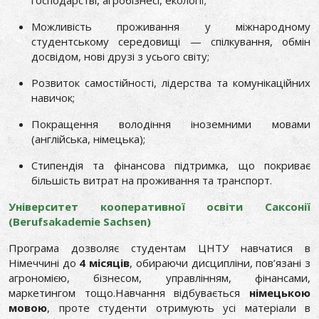
господарстві, агробізнесі, екології;
Можливість проживання у міжнародному
студентському середовищі — спілкування, обмін
досвідом, нові друзі з усього світу;
Розвиток самостійності, лідерства та комунікаційних
навичок;
Покращення володіння іноземними мовами
(англійська, німецька);
Стипендія та фінансова підтримка, що покриває
більшість витрат на проживання та транспорт.
Університет кооперативної освіти Саксонії
(Berufsakademie Sachsen)
Програма дозволяє студентам ЦНТУ навчатися в
Німеччині до
4 місяців
, обираючи
дисципліни, пов’язані з
агрономією, бізнесом, управлінням, фінансами,
маркетингом
тощо.
Навчання відбувається
німецькою
мовою
, проте студенти отримують усі матеріали в