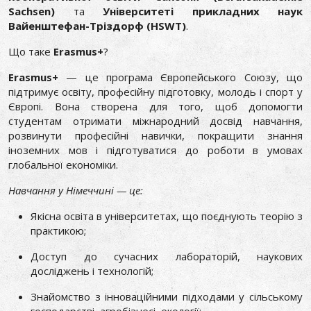
Sachsen)
та
Університеті прикладних наук
Вайенштефан-Тріздорф (HSWT)
.
Що таке
Erasmus+
?
Erasmus+
— це програма Європейського Союзу, що
підтримує освіту, професійну підготовку, молодь і спорт у
Європі. Вона створена для того, щоб допомогти
студентам отримати міжнародний досвід навчання,
розвинути професійні навички, покращити знання
іноземних мов і підготуватися до роботи в умовах
глобальної економіки.
Навчання у Німеччині — це:
Якісна освіта в університетах, що поєднують теорію з
практикою;
Доступ до сучасних лабораторій, наукових
досліджень і технологій;
Знайомство з інноваційними підходами у сільському