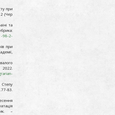
сту при
 2 (Чер
аїні та
убрика:
1-98-2-
ків при
адемії,
валого
 2022.
grarian-
х Степу
77-83.
есення
уатація
ник. –