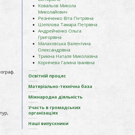
Ковальов Микола
Миколайович
Резніченко Віта Петрівна
Шепілова Тамара Петрівна
Андрейченко Ольга
Григорівна
Малаховська Валентина
Олександрівна
Трикіна Наталя Миколаївна
Корнічева Галина Іванівна
еограф.
Освітній процес
Матеріально-технічна база
Міжнародна діяльність
Участь в громадських
тур,
організаціях
Наші випускники