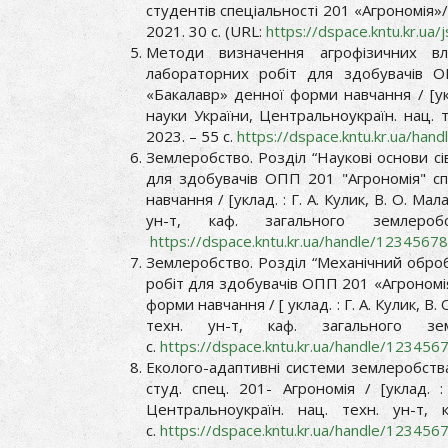
студентів спеціальності 201 «Агрономія»/
2021. 30 с. (URL:
https://dspace.kntu.kr.u
Методи визначення агрофізичних вл
лабораторних робіт для здобувачів О
«Бакалавр» денної форми навчання / [укла
науки України, Центральноукраїн. нац. 
2023. – 55 с.
https://dspace.kntu.kr.ua/ha
Землеробство. Розділ “Наукові основи с
для здобувачів ОПП 201 "Агрономія" сп
навчання / [уклад. : Г. А. Кулик, В. О. Ма
ун-т, каф. загального земле
https://dspace.kntu.kr.ua/handle/123456
Землеробство. Розділ “Механічний оброб
робіт для здобувачів ОПП 201 «Агрономія
форми навчання / [ уклад. : Г. А. Кулик, В
техн. ун-т, каф. загального 
с.
https://dspace.kntu.kr.ua/handle/12345
Еколого-адаптивні системи землеробства
студ. спец. 201- Агрономія / [уклад. :
Центральноукраїн. нац. техн. ун-т,
с.
https://dspace.kntu.kr.ua/handle/12345