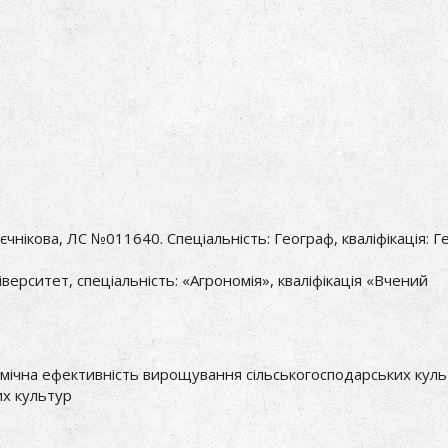
єчнікова, ЛС №011640. Спеціальність: Географ, кваліфікація: Г
ерситет, спеціальність: «Агрономія», кваліфікація «Вчений
номічна ефективність вирощування сільськогосподарських куль
их культур