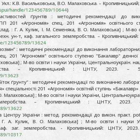
 Укл.: К.В. Васильковська, В.О. Малаховська. – Кропивницький
a/jspui/handle/123456789/10644
)
астивостей ґрунтів : методичні рекомендації до вик
ПП 201 «Агрономія» спец. 201 «Агрономія» освітнього с
д. : Г. А. Кулик, І. М. Семеняка, В. О. Малаховська] ; М-во о
техн. ун-т, каф. загального землеробства. – Кропивницький
ndle/123456789/13624
івозмін” : методичні рекомендації до виконання лабораторни
ец. 201 "Агрономія" освітнього ступеню "Бакалавр" денно
лаховська] ; М-во освіти і науки України, Центральноукраїн. нац
робства. – Кропивницький : ЦНТУ, 2023. – 
789/13623
іток ґрунту” : методичні рекомендації по виконанню лабор
» спеціальності 201 «Агрономія» освітній ступінь «Бакалавр»
. О. Малаховська] ; М-во освіти і науки України, Центральноукраї
землеробства. – Кропивницький : ЦНТУ, 2023.
6789/13622
 Центру України : метод. рекомендації до викон. практ. роб
 Г. А. Кулик, В. О. Малаховська] ; М-во освіти і науки У
 каф. заг. землеробства. - Кропивницький: ЦНТУ, 2023
6789/10317