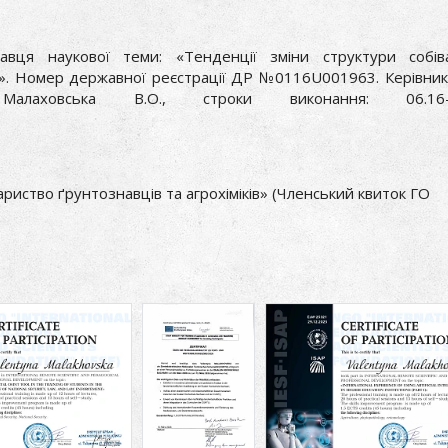
авця наукової теми: «Тенденції зміни структури собіва
». Номер державної реєстрації ДР №0116U001963. Керівник
Малаховська В.О., строки виконання: 06.16-1
ариство ґрунтознавців та агрохіміків» (Членський квиток ГО