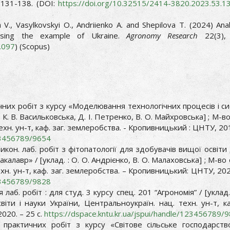
 131-138. (DOI:
https://doi.org/10.32515/2414-3820.2023.53.1
 V., Vasylkovskyi O., Andriienko A. and Shepilova T. (2024) Anal
s using the example of Ukraine.
Agronomy Research
22(3),
.097
) (Scopus)
них робіт з курсу «Моделювання технологічних процесів і си
: К. В. Васильковська, Д. І. Петренко, В. О. Майхровська] ; М-во
ехн. ун-т, каф. заг. землеробства. - Кропивницький : ЦНТУ, 201
123456789/9654
икон. лаб. робіт з фітопатології для здобувачів вищої освіти
алавр» / [уклад. : О. О. Андрієнко, В. О. Малаховська] ; М-во о
хн. ун-т, каф. заг. землеробства. – Кропивницький: ЦНТУ, 202
123456789/9828
лаб. робіт : для студ. 3 курсу спец. 201 “Агрономія” / [уклад. 
віти і науки України, Центральноукраїн. нац. техн. ун-т, ка
020. – 25 с.
https://dspace.kntu.kr.ua/jspui/handle/123456789/
практичних робіт з курсу «Світове сільське господарств