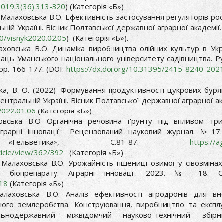
2019.3(36).313-320
) (Категорія «Б»)
. і Малаховська В.О. Ефективність застосування регуляторів ро
ій Україні. Вісник Полтавської державної аграрної академії.
10/visnyk2020.02.05
) (Категорія «Б»).
лаховська В.О. Динаміка виробництва олійних культур в Укр
праць Уманського національного університету садівництва. Р
тор. 166-177. (DOI:
https://dx.doi.org/10.31395/2415-8240-202
ська, В. О. (2022). Формування продуктивності цукрових буря
ентральній Україні. Вісник Полтавської державної аграрної ак
2022.01.06
(Категорія «Б»)
овська В.О Органічна речовина ґрунту під впливом три
 Аграрні інновації Рецензований науковий журнал. №17.
Гельветика», С.81-87.
https://a
rticle/view/362/392
(Категорія «Б»)
, Малаховська В.О. Урожайність пшениці озимої у сівозміна
біопрепарату. Аграрні інновації. 2023. № 18. С.
.18
(Категорія «Б»)
Малаховська В.О. Аналіз ефективності агродронів для вн
чного землеробства. Конструювання, виробництво та експл
альнодержавний міжвідомчий науково-технічний збір