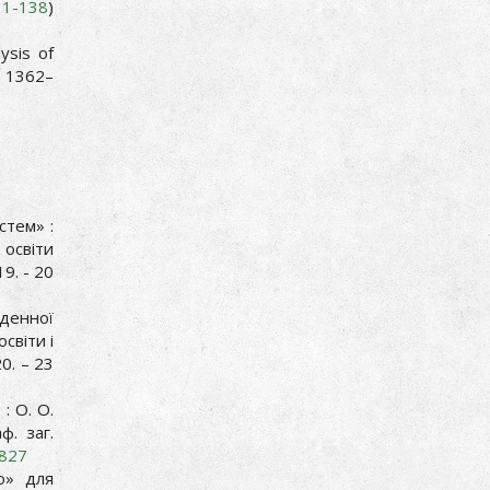
31-138
)
ysis of
 1362–
стем» :
 освіти
9. - 20
 денної
світи і
0. – 23
: О. О.
ф. заг.
9827
о» для