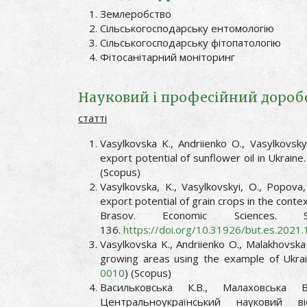
Землеробство
Сільськогосподарську ентомологію
Сільськогосподарську фітопатологію
Фітосанітарний моніторинг
Науковий і професійний дороб
статті
Vasylkovska K., Andriienko O., Vasylkovsk
export potential of sunflower oil in Ukrain
(Scopus)
Vasylkovska, K., Vasylkovskyi, O., Popova,
export potential of grain crops in the context
Brasov. Economic Science
136.
https://doi.org/10.31926/but.es.2021.
Vasylkovska K., Andriienko O., Malakhovsk
growing areas using the example of Ukrai
0010
) (Scopus)
Васильковська К.В., Малаховська 
Центральноукраїнський науковий в