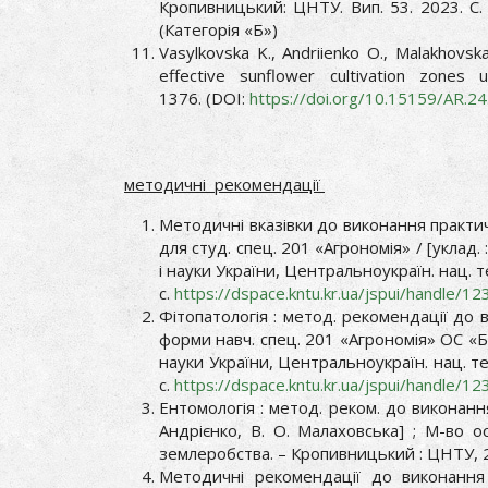
Кропивницький: ЦНТУ. Вип. 53. 2023. C.
(Категорія «Б»)
Vasylkovska K., Andriienko O., Malakhovska
effective sunflower cultivation zone
1376. (DOI:
https://doi.org/10.15159/AR.
24
методичні рекомендації
Методичні вказівки до виконання практич
для студ. спец. 201 «Агрономія» / [уклад. 
і науки України, Центральноукраїн. нац. т
с.
https://dspace.kntu.kr.ua/jspui/handle/
Фітопатологія : метод. рекомендації до в
форми навч. спец. 201 «Агрономія» ОС «Бак
науки України, Центральноукраїн. нац. те
с.
https://dspace.kntu.kr.ua/jspui/handle/
Ентомологія : метод. реком. до виконання 
Андрієнко, В. О. Малаховська] ; М-во ос
землеробства. – Кропивницький : ЦНТУ, 2
Методичні рекомендації до виконання 