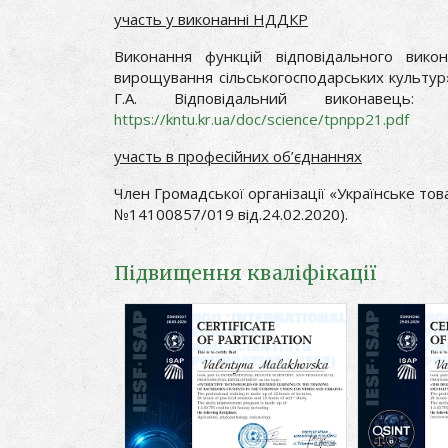
участь у виконанні НДДКР
Виконання функцій відповідального викон
вирощування сільськогосподарських культур
Г.А. Відповідальний виконавець: 
https://kntu.kr.ua/doc/science/tpnpp21.pdf
участь в професійних об’єднаннях
Член Громадської організації «Українське тов
№14100857/019 від.24.02.2020).
Підвищення кваліфікації