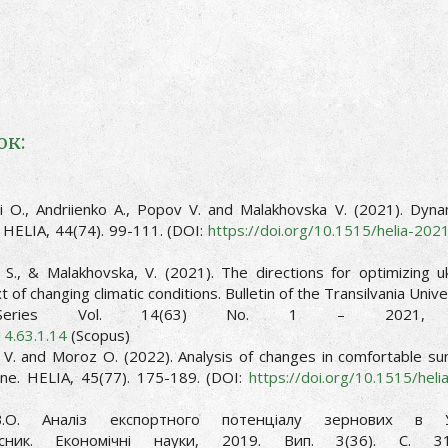
ок:
yi O., Andriienko A., Popov V. аnd Malakhovska V. (2021). Dyna
e. HELIA, 44(74). 99-111. (DOI:
https://doi.org/10.1515/helia-20
 S., & Malakhovska, V. (2021). The directions for optimizing uk
 of changing climatic conditions. Bulletin of the Transilvania Unive
s. Series Vol. 14(63) No. 1 – 2021, 
14.63.1.14
(Scopus)
a V. and Moroz O. (2022). Analysis of changes in comfortable su
ne. HELIA, 45(77). 175-189. (DOI:
https://doi.org/10.1515/heli
В.О. Аналіз експортного потенціалу зернових в Ук
існик. Економічні науки, 2019. Вип. 3(36). C. 31