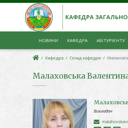
КАФЕДРА ЗАГАЛЬНО
НОВИНИ
КАФЕДРА
АБІТУРІЄНТУ
Кафедра
Склад кафедри
Малаховс
Малаховська Валентина
Малаховсь
Викладач
malahovskav