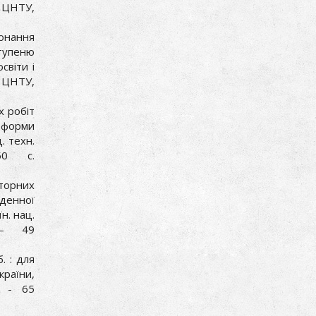
; ЦНТУ,
онання
тупеню
світи і
: ЦНТУ,
х робіт
ї форми
. техн.
50 с.
аторних
 денної
н. нац.
 – 49
. : для
країни,
. - 65