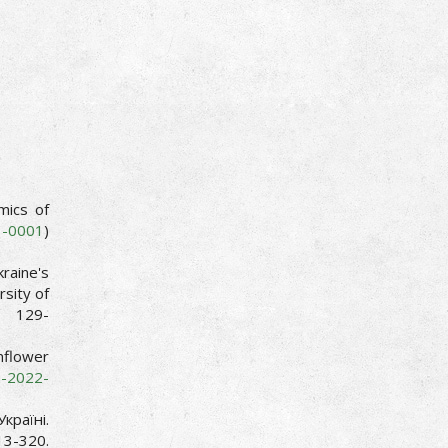
mics of
21-0001
)
raine's
rsity of
129-
nflower
a-2022-
раїні.
3-320.