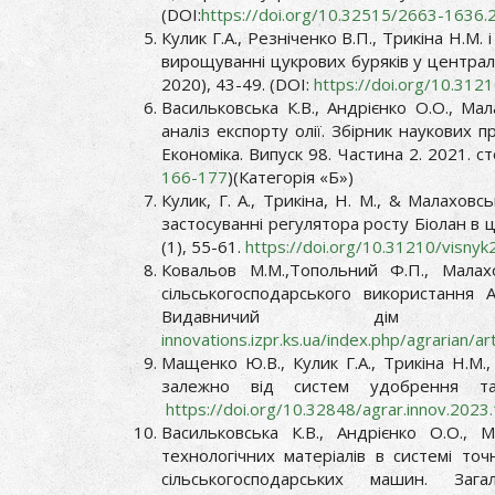
(DOI:
https://doi.org/10.32515/2663-1636.
Кулик Г.А., Резніченко В.П., Трикіна Н.М
вирощуванні цукрових буряків у центральн
2020), 43-49. (DOI:
https://doi.org/10.312
Васильковська К.В., Андрієнко О.О., Ма
аналіз експорту олії. Збірник наукових 
Економіка. Випуск 98. Частина 2. 2021. с
166-177
)(Категорія «Б»)
Кулик, Г. А., Трикіна, Н. М., & Малахов
застосуванні регулятора росту Біолан в ц
(1), 55-61.
https://doi.org/10.31210/visnyk
Ковальов М.М.,Топольний Ф.П., Малах
сільськогосподарського використання
Видавничий дім «
innovations.izpr.ks.ua/index.php/agrarian/a
Мащенко Ю.В., Кулик Г.А., Трикіна Н.М.
залежно від систем удобрення та 
https://doi.org/10.32848/agrar.innov.2023
Васильковська К.В., Андрієнко О.О., 
технологічних матеріалів в системі то
сільськогосподарських машин. Заг