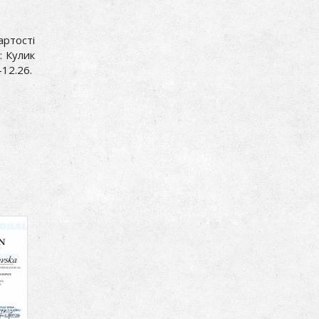
ртості
: Кулик
2.26.