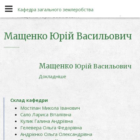
Кафедра
Склад кафедри
Кафедра загального землеробства
Мащенко Юрій Васильович
Мащенко Юрій Васильович
Кафедра загального землеробства
Мащенко
Юрій Васильович
Докладніше
Склад кафедри
Мостіпан Микола Іванович
Сало Лариса Віталіївна
Кулик Галина Андріївна
Гелевера Ольга Федорівна
Андрієнко Ольга Олександрівна