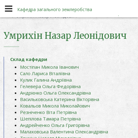
Кафедра
Склад кафедри
Кафедра загального землеробства
Умрихін Назар Леонідович
Умрихін Назар Леонідович
Кафедра загального землеробства
Склад кафедри
Мостіпан Микола Іванович
Сало Лариса Віталіївна
Кулик Галина Андріївна
Гелевера Ольга Федорівна
Андрієнко Ольга Олександрівна
Васильковська Катерина Вікторівна
Ковальов Микола Миколайович
Резніченко Віта Петрівна
Шепілова Тамара Петрівна
Андрейченко Ольга Григорівна
Малаховська Валентина Олександрівна